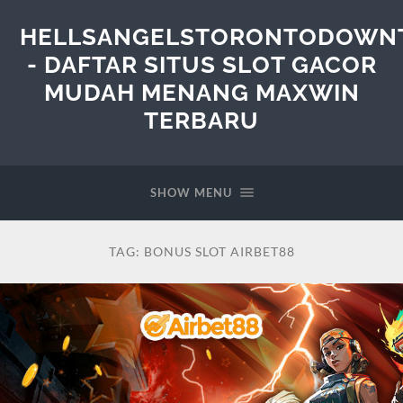
HELLSANGELSTORONTODOW
- DAFTAR SITUS SLOT GACOR
MUDAH MENANG MAXWIN
TERBARU
SHOW MENU
TAG:
BONUS SLOT AIRBET88