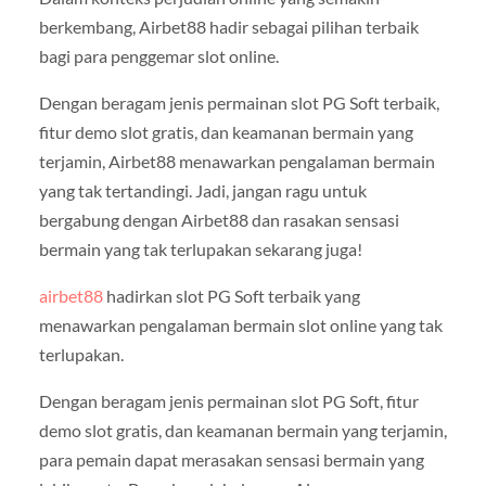
berkembang, Airbet88 hadir sebagai pilihan terbaik
bagi para penggemar slot online.
Dengan beragam jenis permainan slot PG Soft terbaik,
fitur demo slot gratis, dan keamanan bermain yang
terjamin, Airbet88 menawarkan pengalaman bermain
yang tak tertandingi. Jadi, jangan ragu untuk
bergabung dengan Airbet88 dan rasakan sensasi
bermain yang tak terlupakan sekarang juga!
airbet88
hadirkan slot PG Soft terbaik yang
menawarkan pengalaman bermain slot online yang tak
terlupakan.
Dengan beragam jenis permainan slot PG Soft, fitur
demo slot gratis, dan keamanan bermain yang terjamin,
para pemain dapat merasakan sensasi bermain yang