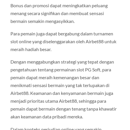
Bonus dan promosi dapat meningkatkan peluang
menang secara signifikan dan membuat sensasi
bermain semakin mengasyikkan.
Para pemain juga dapat bergabung dalam turnamen
slot online yang diselenggarakan oleh Airbet88 untuk
meraih hadiah besar.
Dengan menggabungkan strategi yang tepat dengan
pengetahuan tentang permainan slot PG Soft, para
pemain dapat meraih kemenangan besar dan
menikmati sensasi bermain yang tak terlupakan di
Airbet88. Keamanan dan kenyamanan bermain juga
menjadi prioritas utama Airbet88, sehingga para
pemain dapat bermain dengan tenang tanpa khawatir
akan keamanan data pribadi mereka.
Dalam konteks perjudian online yang semakin