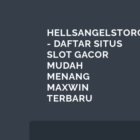
HELLSANGELSTO
- DAFTAR SITUS
SLOT GACOR
MUDAH
MENANG
MAXWIN
TERBARU