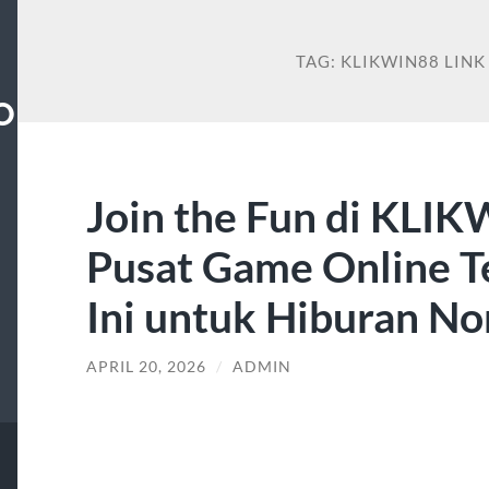
TAG:
KLIKWIN88 LINK
RONTODOWNTOWN
Join the Fun di KLIK
Pusat Game Online T
Ini untuk Hiburan No
APRIL 20, 2026
/
ADMIN