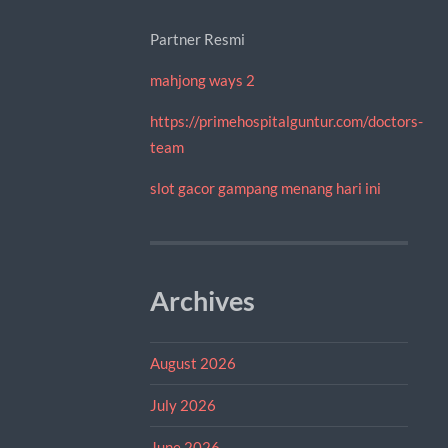
Partner Resmi
mahjong ways 2
https://primehospitalguntur.com/doctors-
team
slot gacor gampang menang hari ini
Archives
August 2026
July 2026
June 2026