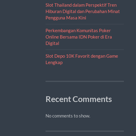
Slot Thailand dalam Perspektif Tren
Hiburan Digital dan Perubahan Minat
Pengguna Masa Kini
Perkembangan Komunitas Poker
Online Bersama IDN Poker di Era
Digital
Slot Depo 10K Favorit dengan Game
Lengkap
Recent Comments
No comments to show.