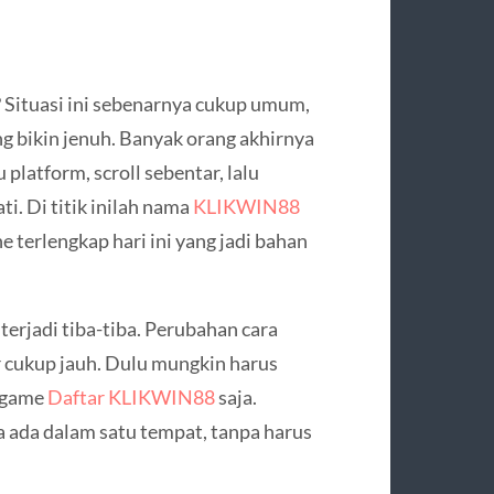
? Situasi ini sebenarnya cukup umum,
ng bikin jenuh. Banyak orang akhirnya
platform, scroll sebentar, lalu
. Di titik inilah nama
KLIKWIN88
e terlengkap hari ini yang jadi bahan
terjadi tiba-tiba. Perubahan cara
r cukup jauh. Dulu mungkin harus
s game
Daftar KLIKWIN88
saja.
a ada dalam satu tempat, tanpa harus