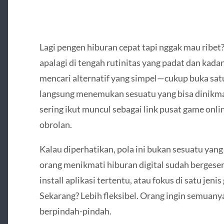
Lagi pengen hiburan cepat tapi nggak mau ribet
apalagi di tengah rutinitas yang padat dan kada
mencari alternatif yang simpel—cukup buka satu 
langsung menemukan sesuatu yang bisa dinikmati
sering ikut muncul sebagai link pusat game onlin
obrolan.
Kalau diperhatikan, pola ini bukan sesuatu yang 
orang menikmati hiburan digital sudah bergese
install aplikasi tertentu, atau fokus di satu jeni
Sekarang? Lebih fleksibel. Orang ingin semuany
berpindah-pindah.