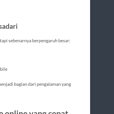
isadari
 tapi sebenarnya berpengaruh besar:
bile
u menjadi bagian dari pengalaman yang
e online yang cepat