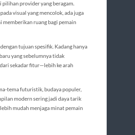
ri pilihan provider yang beragam.
 pada visual yang mencolok, ada juga
Ini memberikan ruang bagi pemain
 dengan tujuan spesifik. Kadang hanya
e baru yang sebelumnya tidak
 dari sekadar fitur—lebih ke arah
ma-tema futuristik, budaya populer,
pilan modern sering jadi daya tarik
ya lebih mudah menjaga minat pemain