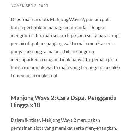
NOVEMBER 2, 2025
Di permainan slots Mahjong Ways 2, pemain pula
butuh perhatikan management modal. Dengan
mengontrol taruhan secara bijaksana serta batasi rugi,
pemain dapat perpanjang waktu main mereka serta
punyai peluang semakin lebih besar guna
mencapai kemenangan. Tidak hanya itu, pemain pula
butuh menunjuk waktu main yang benar guna peroleh
kemenangan maksimal.
Mahjong Ways 2: Cara Dapat Pengganda
Hingga x10
Dalam ikhtisar, Mahjong Ways 2 merupakan
permainan slots yang memikat serta menyenangkan.