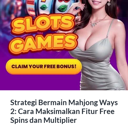
Strategi Bermain Mahjong Ways
2: Cara Maksimalkan Fitur Free
Spins dan Multiplier