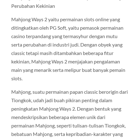
Perubahan Kekinian
Mahjong Ways 2 yaitu permainan slots online yang
ditingkatkan oleh PG Soft, yaitu pemasok permainan
casino terpandang yang termasyhur dengan mutu
serta perubahan di industri judi. Dengan obyek yang
classic tetapi masih ditambahkan beberapa fitur
kekinian, Mahjong Ways 2 menjajakan pengalaman
main yang menarik serta melipur buat banyak pemain
slots.
Mahjong, suatu permainan papan classic berorigin dari
Tiongkok, udah jadi buah pikiran penting dalam
peningkatan Mahjong Ways 2. Dengan bentuk yang
mendeskripsikan beberapa elemen unik dari
permainan Mahjong, seperti tulisan-tulisan Tiongkok,
bebatuan Mahjong, serta kepribadian-karakter yang