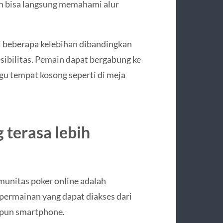
in bisa langsung memahami alur
ki beberapa kelebihan dibandingkan
esibilitas. Pemain dapat bergabung ke
u tempat kosong seperti di meja
terasa lebih
omunitas poker online adalah
permainan yang dapat diakses dari
upun smartphone.