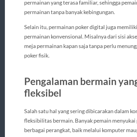
permainan yang terasa familiar, sehingga pema
permainan tanpa banyak kebingungan.
Selain itu, permainan poker digital juga memili
permainan konvensional. Misalnya dari sisi aks
meja permainan kapan saja tanpa perlu menungg
poker fisik.
Pengalaman bermain yang 
fleksibel
Salah satu hal yang sering dibicarakan dalam k
fleksibilitas bermain. Banyak pemain menyukai 
berbagai perangkat, baik melalui komputer ma