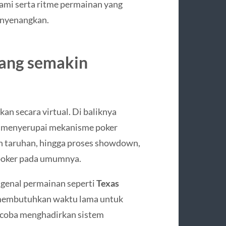
ami serta ritme permainan yang
enyenangkan.
yang semakin
kan secara virtual. Di baliknya
r menyerupai mekanisme poker
an taruhan, hingga proses showdown,
poker pada umumnya.
genal permainan seperti
Texas
k membutuhkan waktu lama untuk
coba menghadirkan sistem