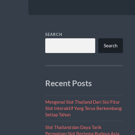
SEARCH
Search
Recent Posts
Mengenal Slot Thailand Dari Sisi Fitur
Slot Interaktif Yang Terus Berkembang
Setiap Tahun
Slot Thailand dan Daya Tarik
Permainan Slot Bertema Budaya Asia