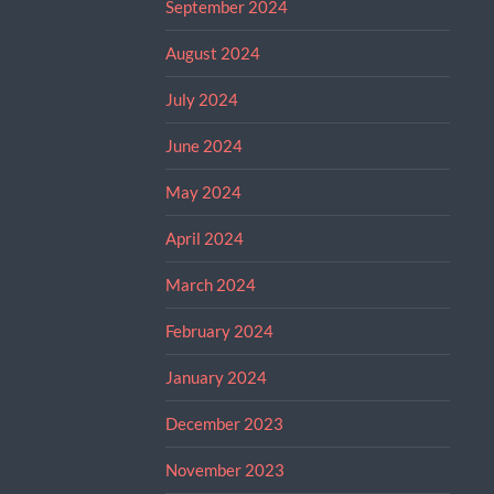
September 2024
August 2024
July 2024
June 2024
May 2024
April 2024
March 2024
February 2024
January 2024
December 2023
November 2023