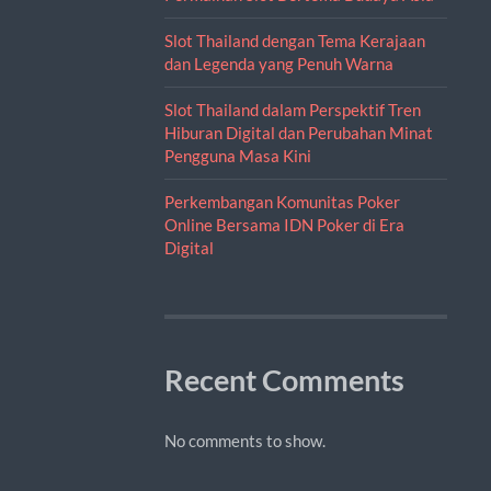
Slot Thailand dengan Tema Kerajaan
dan Legenda yang Penuh Warna
Slot Thailand dalam Perspektif Tren
Hiburan Digital dan Perubahan Minat
Pengguna Masa Kini
Perkembangan Komunitas Poker
Online Bersama IDN Poker di Era
Digital
Recent Comments
No comments to show.