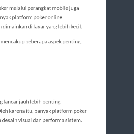
ker melalui perangkat mobile juga
nyak platform poker online
imainkan di layar yang lebih kecil.
a mencakup beberapa aspek penting,
 lancar jauh lebih penting
leh karena itu, banyak platform poker
desain visual dan performa sistem.