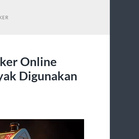
KER
er Online
yak Digunakan