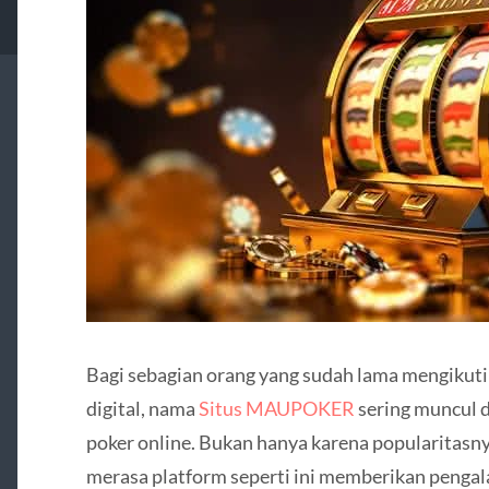
Bagi sebagian orang yang sudah lama mengikut
digital, nama
Situs MAUPOKER
sering muncul 
poker online. Bukan hanya karena popularitasny
merasa platform seperti ini memberikan pengal