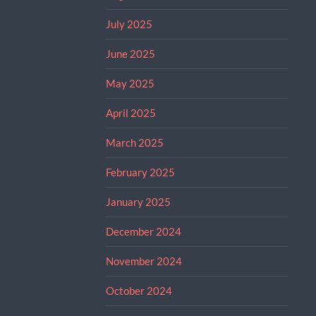
July 2025
June 2025
May 2025
April 2025
March 2025
February 2025
January 2025
December 2024
November 2024
October 2024