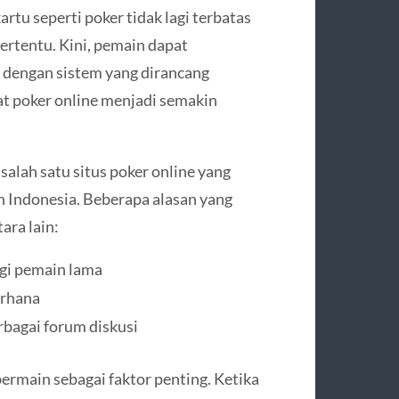
u seperti poker tidak lagi terbatas
tertentu. Kini, pemain dapat
 dengan sistem yang dirancang
t poker online menjadi semakin
alah satu situs poker online yang
n Indonesia. Beberapa alasan yang
ara lain:
agi pemain lama
erhana
rbagai forum diskusi
main sebagai faktor penting. Ketika