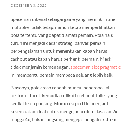
DECEMBER 3, 2025
Spaceman dikenal sebagai game yang memiliki ritme
multiplier tidak tetap, namun tetap memperlihatkan
pola tertentu yang dapat diamati pemain. Pola naik
turun ini menjadi dasar strategi banyak pemain
berpengalaman untuk menentukan kapan harus
cashout atau kapan harus berhenti bermain. Meski
tidak menjamin kemenangan,
spaceman slot pragmatic
ini membantu pemain membaca peluang lebih baik.
Biasanya, pola crash rendah muncul beberapa kali
berturut-turut, kemudian diikuti oleh multiplier yang
sedikit lebih panjang. Momen seperti ini menjadi
kesempatan ideal untuk mengejar profit di kisaran 2x
hingga 4x, bukan langsung mengejar pengali ekstrem.