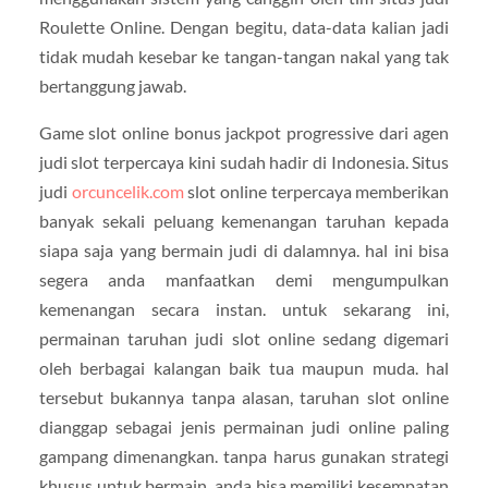
Roulette Online. Dengan begitu, data-data kalian jadi
tidak mudah kesebar ke tangan-tangan nakal yang tak
bertanggung jawab.
Game slot online bonus jackpot progressive dari agen
judi slot terpercaya kini sudah hadir di Indonesia. Situs
judi
orcuncelik.com
slot online terpercaya memberikan
banyak sekali peluang kemenangan taruhan kepada
siapa saja yang bermain judi di dalamnya. hal ini bisa
segera anda manfaatkan demi mengumpulkan
kemenangan secara instan. untuk sekarang ini,
permainan taruhan judi slot online sedang digemari
oleh berbagai kalangan baik tua maupun muda. hal
tersebut bukannya tanpa alasan, taruhan slot online
dianggap sebagai jenis permainan judi online paling
gampang dimenangkan. tanpa harus gunakan strategi
khusus untuk bermain, anda bisa memiliki kesempatan