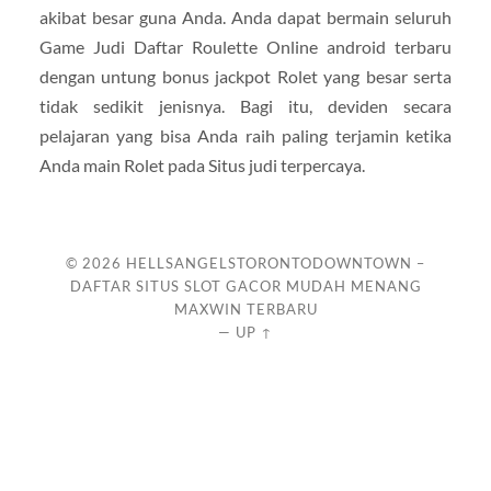
akibat besar guna Anda. Anda dapat bermain seluruh
Game Judi Daftar Roulette Online android terbaru
dengan untung bonus jackpot Rolet yang besar serta
tidak sedikit jenisnya. Bagi itu, deviden secara
pelajaran yang bisa Anda raih paling terjamin ketika
Anda main Rolet pada Situs judi terpercaya.
© 2026
HELLSANGELSTORONTODOWNTOWN –
DAFTAR SITUS SLOT GACOR MUDAH MENANG
MAXWIN TERBARU
—
UP ↑