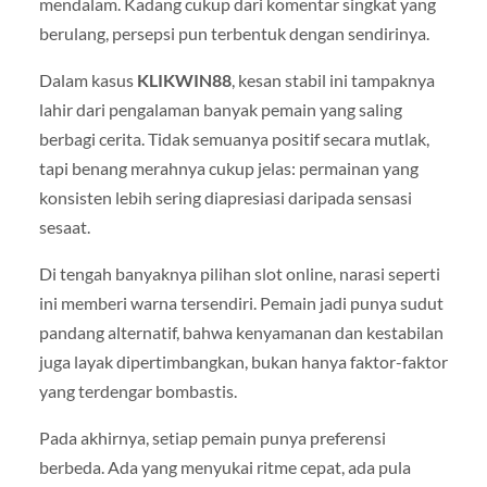
mendalam. Kadang cukup dari komentar singkat yang
berulang, persepsi pun terbentuk dengan sendirinya.
Dalam kasus
KLIKWIN88
, kesan stabil ini tampaknya
lahir dari pengalaman banyak pemain yang saling
berbagi cerita. Tidak semuanya positif secara mutlak,
tapi benang merahnya cukup jelas: permainan yang
konsisten lebih sering diapresiasi daripada sensasi
sesaat.
Di tengah banyaknya pilihan slot online, narasi seperti
ini memberi warna tersendiri. Pemain jadi punya sudut
pandang alternatif, bahwa kenyamanan dan kestabilan
juga layak dipertimbangkan, bukan hanya faktor-faktor
yang terdengar bombastis.
Pada akhirnya, setiap pemain punya preferensi
berbeda. Ada yang menyukai ritme cepat, ada pula