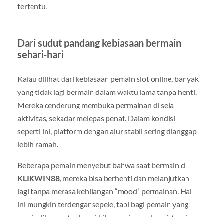
tertentu.
Dari sudut pandang kebiasaan bermain
sehari-hari
Kalau dilihat dari kebiasaan pemain slot online, banyak
yang tidak lagi bermain dalam waktu lama tanpa henti.
Mereka cenderung membuka permainan di sela
aktivitas, sekadar melepas penat. Dalam kondisi
seperti ini, platform dengan alur stabil sering dianggap
lebih ramah.
Beberapa pemain menyebut bahwa saat bermain di
KLIKWIN88
, mereka bisa berhenti dan melanjutkan
lagi tanpa merasa kehilangan “mood” permainan. Hal
ini mungkin terdengar sepele, tapi bagi pemain yang