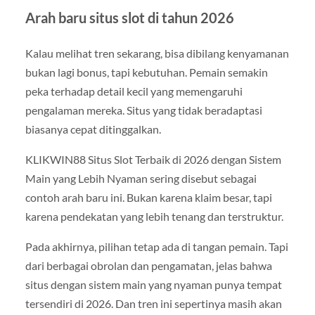
Arah baru situs slot di tahun 2026
Kalau melihat tren sekarang, bisa dibilang kenyamanan
bukan lagi bonus, tapi kebutuhan. Pemain semakin
peka terhadap detail kecil yang memengaruhi
pengalaman mereka. Situs yang tidak beradaptasi
biasanya cepat ditinggalkan.
KLIKWIN88 Situs Slot Terbaik di 2026 dengan Sistem
Main yang Lebih Nyaman sering disebut sebagai
contoh arah baru ini. Bukan karena klaim besar, tapi
karena pendekatan yang lebih tenang dan terstruktur.
Pada akhirnya, pilihan tetap ada di tangan pemain. Tapi
dari berbagai obrolan dan pengamatan, jelas bahwa
situs dengan sistem main yang nyaman punya tempat
tersendiri di 2026. Dan tren ini sepertinya masih akan