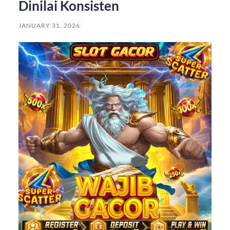
Dinilai Konsisten
JANUARY 31, 2026