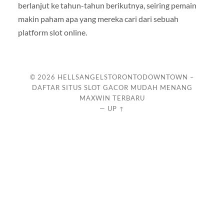
berlanjut ke tahun-tahun berikutnya, seiring pemain
makin paham apa yang mereka cari dari sebuah
platform slot online.
© 2026
HELLSANGELSTORONTODOWNTOWN –
DAFTAR SITUS SLOT GACOR MUDAH MENANG
MAXWIN TERBARU
—
UP ↑