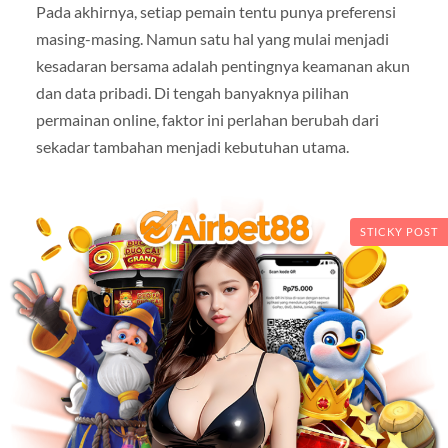
Pada akhirnya, setiap pemain tentu punya preferensi
masing-masing. Namun satu hal yang mulai menjadi
kesadaran bersama adalah pentingnya keamanan akun
dan data pribadi. Di tengah banyaknya pilihan
permainan online, faktor ini perlahan berubah dari
sekadar tambahan menjadi kebutuhan utama.
STICKY POST