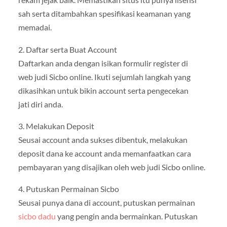
sah serta ditambahkan spesifikasi keamanan yang
memadai.
2. Daftar serta Buat Account
Daftarkan anda dengan isikan formulir register di
web judi Sicbo online. Ikuti sejumlah langkah yang
dikasihkan untuk bikin account serta pengecekan
jati diri anda.
3. Melakukan Deposit
Seusai account anda sukses dibentuk, melakukan
deposit dana ke account anda memanfaatkan cara
pembayaran yang disajikan oleh web judi Sicbo online.
4. Putuskan Permainan Sicbo
Seusai punya dana di account, putuskan permainan
sicbo dadu
yang pengin anda bermainkan. Putuskan