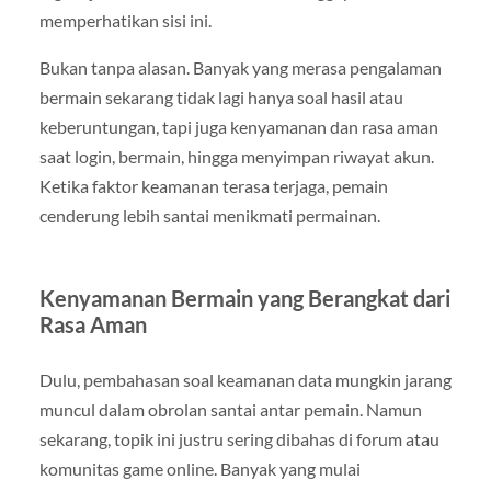
memperhatikan sisi ini.
Bukan tanpa alasan. Banyak yang merasa pengalaman
bermain sekarang tidak lagi hanya soal hasil atau
keberuntungan, tapi juga kenyamanan dan rasa aman
saat login, bermain, hingga menyimpan riwayat akun.
Ketika faktor keamanan terasa terjaga, pemain
cenderung lebih santai menikmati permainan.
Kenyamanan Bermain yang Berangkat dari
Rasa Aman
Dulu, pembahasan soal keamanan data mungkin jarang
muncul dalam obrolan santai antar pemain. Namun
sekarang, topik ini justru sering dibahas di forum atau
komunitas game online. Banyak yang mulai