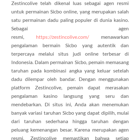
Zestincolive telah dikenal luas sebagai agen resmi
untuk permainan Sicbo online, yang merupakan salah
satu permainan dadu paling populer di dunia kasino.
Sebagai agen
resmi,
https://zestincolive.com/
menawarkan
pengalaman bermain Sicbo yang autentik dan
terpercaya melalui situs judi online terbesar di
Indonesia. Dalam permainan Sicbo, pemain memasang
taruhan pada kombinasi angka yang keluar setelah
dadu dilempar oleh bandar. Dengan menggunakan
platform Zestincolive, pemain dapat merasakan
pengalaman kasino langsung yang seru dan
mendebarkan. Di situs ini, Anda akan menemukan
banyak variasi taruhan Sicbo yang dapat dipilih, mulai
dari taruhan sederhana hingga taruhan dengan
peluang kemenangan besar. Karena merupakan agen
resmi, Zestincolive memastikan bahwa setiap