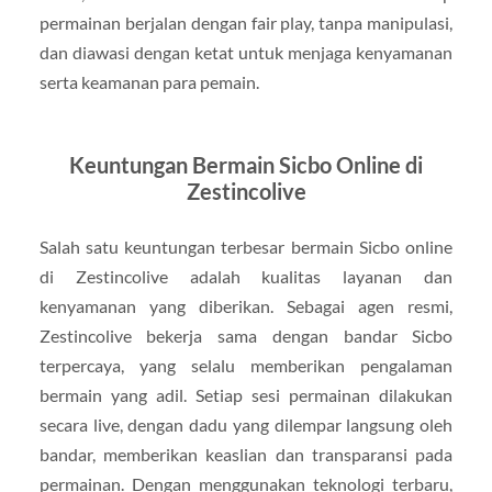
permainan berjalan dengan fair play, tanpa manipulasi,
dan diawasi dengan ketat untuk menjaga kenyamanan
serta keamanan para pemain.
Keuntungan Bermain Sicbo Online di
Zestincolive
Salah satu keuntungan terbesar bermain Sicbo online
di Zestincolive adalah kualitas layanan dan
kenyamanan yang diberikan. Sebagai agen resmi,
Zestincolive bekerja sama dengan bandar Sicbo
terpercaya, yang selalu memberikan pengalaman
bermain yang adil. Setiap sesi permainan dilakukan
secara live, dengan dadu yang dilempar langsung oleh
bandar, memberikan keaslian dan transparansi pada
permainan. Dengan menggunakan teknologi terbaru,