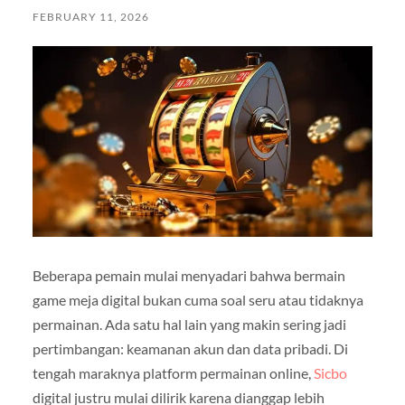
FEBRUARY 11, 2026
Beberapa pemain mulai menyadari bahwa bermain
game meja digital bukan cuma soal seru atau tidaknya
permainan. Ada satu hal lain yang makin sering jadi
pertimbangan: keamanan akun dan data pribadi. Di
tengah maraknya platform permainan online,
Sicbo
digital justru mulai dilirik karena dianggap lebih