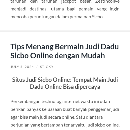
taruhan dan taruhan jackpot besar, Zestincolive
menjadi destinasi utama bagi pemain yang ingin
mencoba peruntungan dalam permainan Sicbo.
Tips Menang Bermain Judi Dadu
Sicbo Online dengan Mudah
JULY 5, 2024
/
STICKY
Situs Judi Sicbo Online: Tempat Main Judi
Dadu Online Bisa dipercaya
Perkembangan technologi internet waktu ini udah
berikan banyak keluasaan buat banyak penggemar judi
agar bisa main judi secara online. Satu diantara
perjudian yang bertambah tenar yaitu judi sicbo online.