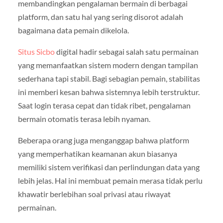
membandingkan pengalaman bermain di berbagai
platform, dan satu hal yang sering disorot adalah
bagaimana data pemain dikelola.
Situs Sicbo
digital hadir sebagai salah satu permainan
yang memanfaatkan sistem modern dengan tampilan
sederhana tapi stabil. Bagi sebagian pemain, stabilitas
ini memberi kesan bahwa sistemnya lebih terstruktur.
Saat login terasa cepat dan tidak ribet, pengalaman
bermain otomatis terasa lebih nyaman.
Beberapa orang juga menganggap bahwa platform
yang memperhatikan keamanan akun biasanya
memiliki sistem verifikasi dan perlindungan data yang
lebih jelas. Hal ini membuat pemain merasa tidak perlu
khawatir berlebihan soal privasi atau riwayat
permainan.