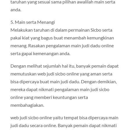
taruhan yang sesuai sama pilihan awalilah main serta
anda.
5. Main serta Menangi
Melakukan taruhan di dalam permainan Sicbo serta
pakai kiat yang bagus buat menambah kemungkinan
menang. Rasakan pengalaman main judi dadu online
serta gapai kemenangan anda.
Dengan melihat sejumlah hal itu, banyak pemain dapat
memutuskan web judi sicbo online yang aman serta
bisa dipercaya buat main judi dadu. Dengan demikian,
mereka dapat nikmati pengalaman main judi sicbo
online yang memberi keuntungan serta
membahagiakan.
web judi sicbo online yaitu tempat bisa dipercaya main
judi dadu secara online. Banyak pemain dapat nikmati