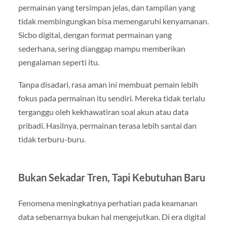
permainan yang tersimpan jelas, dan tampilan yang
tidak membingungkan bisa memengaruhi kenyamanan.
Sicbo digital, dengan format permainan yang
sederhana, sering dianggap mampu memberikan
pengalaman seperti itu.
Tanpa disadari, rasa aman ini membuat pemain lebih
fokus pada permainan itu sendiri. Mereka tidak terlalu
terganggu oleh kekhawatiran soal akun atau data
pribadi. Hasilnya, permainan terasa lebih santai dan
tidak terburu-buru.
Bukan Sekadar Tren, Tapi Kebutuhan Baru
Fenomena meningkatnya perhatian pada keamanan
data sebenarnya bukan hal mengejutkan. Di era digital