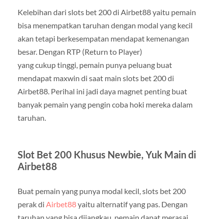
Kelebihan dari slots bet 200 di Airbet88 yaitu pemain
bisa menempatkan taruhan dengan modal yang kecil
akan tetapi berkesempatan mendapat kemenangan
besar. Dengan RTP (Return to Player)
yang cukup tinggi, pemain punya peluang buat
mendapat maxwin di saat main slots bet 200 di
Airbet88. Perihal ini jadi daya magnet penting buat
banyak pemain yang pengin coba hoki mereka dalam
taruhan.
Slot Bet 200 Khusus Newbie, Yuk Main di
Airbet88
Buat pemain yang punya modal kecil, slots bet 200
perak di
Airbet88
yaitu alternatif yang pas. Dengan
taruhan yang bisa dijangkau, pemain dapat merasai