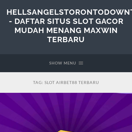
HELLSANGELSTORONTODOW
- DAFTAR SITUS SLOT GACOR
MUDAH MENANG MAXWIN
TERBARU
SHOW MENU
TAG:
SLOT AIRBET88 TERBARU