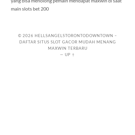
yang bisa menolong pemain mendapat maxwin di saat
main slots bet 200
© 2026
HELLSANGELSTORONTODOWNTOWN –
DAFTAR SITUS SLOT GACOR MUDAH MENANG
MAXWIN TERBARU
—
UP ↑