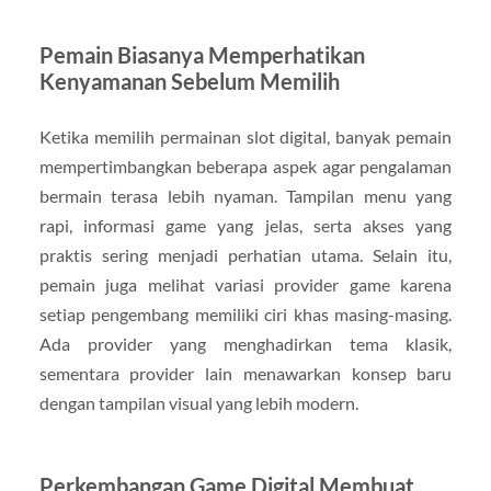
Pemain Biasanya Memperhatikan
Kenyamanan Sebelum Memilih
Ketika memilih permainan slot digital, banyak pemain
mempertimbangkan beberapa aspek agar pengalaman
bermain terasa lebih nyaman. Tampilan menu yang
rapi, informasi game yang jelas, serta akses yang
praktis sering menjadi perhatian utama. Selain itu,
pemain juga melihat variasi provider game karena
setiap pengembang memiliki ciri khas masing-masing.
Ada provider yang menghadirkan tema klasik,
sementara provider lain menawarkan konsep baru
dengan tampilan visual yang lebih modern.
Perkembangan Game Digital Membuat