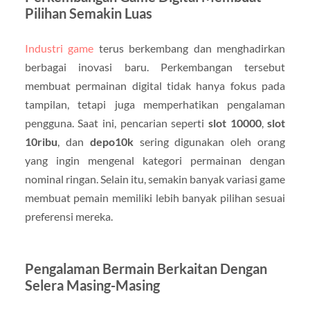
Pilihan Semakin Luas
Industri game
terus berkembang dan menghadirkan
berbagai inovasi baru. Perkembangan tersebut
membuat permainan digital tidak hanya fokus pada
tampilan, tetapi juga memperhatikan pengalaman
pengguna. Saat ini, pencarian seperti
slot 10000
,
slot
10ribu
, dan
depo10k
sering digunakan oleh orang
yang ingin mengenal kategori permainan dengan
nominal ringan. Selain itu, semakin banyak variasi game
membuat pemain memiliki lebih banyak pilihan sesuai
preferensi mereka.
Pengalaman Bermain Berkaitan Dengan
Selera Masing-Masing