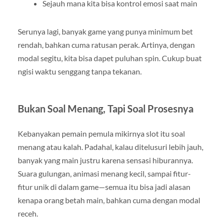
Sejauh mana kita bisa kontrol emosi saat main
Serunya lagi, banyak game yang punya minimum bet
rendah, bahkan cuma ratusan perak. Artinya, dengan
modal segitu, kita bisa dapet puluhan spin. Cukup buat
ngisi waktu senggang tanpa tekanan.
Bukan Soal Menang, Tapi Soal Prosesnya
Kebanyakan pemain pemula mikirnya slot itu soal
menang atau kalah. Padahal, kalau ditelusuri lebih jauh,
banyak yang main justru karena sensasi hiburannya.
Suara gulungan, animasi menang kecil, sampai fitur-
fitur unik di dalam game—semua itu bisa jadi alasan
kenapa orang betah main, bahkan cuma dengan modal
receh.