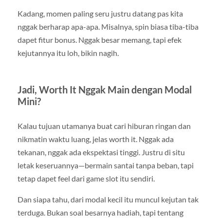
Kadang, momen paling seru justru datang pas kita
nggak berharap apa-apa. Misalnya, spin biasa tiba-tiba
dapet fitur bonus. Nggak besar memang, tapi efek
kejutannya itu loh, bikin nagih.
Jadi, Worth It Nggak Main dengan Modal
Mini?
Kalau tujuan utamanya buat cari hiburan ringan dan
nikmatin waktu luang, jelas worth it. Nggak ada
tekanan, nggak ada ekspektasi tinggi. Justru di situ
letak keseruannya—bermain santai tanpa beban, tapi
tetap dapet feel dari game slot itu sendiri.
Dan siapa tahu, dari modal kecil itu muncul kejutan tak
terduga. Bukan soal besarnya hadiah, tapi tentang