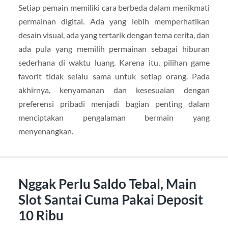
Setiap pemain memiliki cara berbeda dalam menikmati
permainan digital. Ada yang lebih memperhatikan
desain visual, ada yang tertarik dengan tema cerita, dan
ada pula yang memilih permainan sebagai hiburan
sederhana di waktu luang. Karena itu, pilihan game
favorit tidak selalu sama untuk setiap orang. Pada
akhirnya, kenyamanan dan kesesuaian dengan
preferensi pribadi menjadi bagian penting dalam
menciptakan pengalaman bermain yang
menyenangkan.
Nggak Perlu Saldo Tebal, Main
Slot Santai Cuma Pakai Deposit
10 Ribu