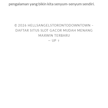
pengalaman yang bikin kita senyum-senyum sendiri.
© 2026
HELLSANGELSTORONTODOWNTOWN –
DAFTAR SITUS SLOT GACOR MUDAH MENANG
MAXWIN TERBARU
—
UP ↑