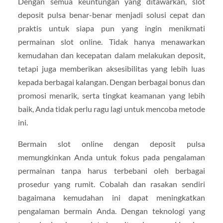
Dengan semua keuntungan yang ditawarkan, slot
deposit pulsa benar-benar menjadi solusi cepat dan
praktis untuk siapa pun yang ingin menikmati
permainan slot online. Tidak hanya menawarkan
kemudahan dan kecepatan dalam melakukan deposit,
tetapi juga memberikan aksesibilitas yang lebih luas
kepada berbagai kalangan. Dengan berbagai bonus dan
promosi menarik, serta tingkat keamanan yang lebih
baik, Anda tidak perlu ragu lagi untuk mencoba metode
ini.
Bermain slot online dengan deposit pulsa
memungkinkan Anda untuk fokus pada pengalaman
permainan tanpa harus terbebani oleh berbagai
prosedur yang rumit. Cobalah dan rasakan sendiri
bagaimana kemudahan ini dapat meningkatkan
pengalaman bermain Anda. Dengan teknologi yang