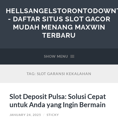
HELLSANGELSTORONTODOW
- DAFTAR SITUS SLOT GACOR
MUDAH MENANG MAXWIN
TERBARU
SHOW MENU
TAG:
SLOT GARANSI KEKALAHAN
Slot Deposit Pulsa: Solusi Cepat
untuk Anda yang Ingin Bermain
JANUARY 24, 2025
/
STICKY