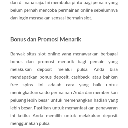
dan di mana saja. Ini membuka pintu bagi pemain yang
belum pernah mencoba permainan online sebelumnya
dan ingin merasakan sensasi bermain slot.
Bonus dan Promosi Menarik
Banyak situs slot online yang menawarkan berbagai
bonus dan promosi menarik bagi pemain yang
melakukan deposit melalui pulsa. Anda bisa
mendapatkan bonus deposit, cashback, atau bahkan
free spins. Ini adalah cara yang baik untuk
meningkatkan saldo permainan Anda dan memberikan
peluang lebih besar untuk memenangkan hadiah yang
lebih besar. Pastikan untuk memanfaatkan penawaran
ini ketika Anda memilih untuk melakukan deposit
menggunakan pulsa.