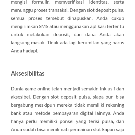
mengisi formulir, memverifikasi identitas, serta
menunggu proses transaksi. Dengan slot deposit pulsa,
semua proses tersebut dihapuskan. Anda cukup
mengirimkan SMS atau menggunakan aplikasi tertentu
untuk melakukan deposit, dan dana Anda akan
langsung masuk. Tidak ada lagi kerumitan yang harus
Anda hadapi.
Aksesibilitas
Dunia game online telah menjadi semakin inklusif dan
aksesibel. Dengan slot deposit pulsa, siapa pun bisa
bergabung meskipun mereka tidak memiliki rekening
bank atau metode pembayaran digital lainnya. Anda
hanya perlu memiliki ponsel yang terisi pulsa, dan
Anda sudah bisa menikmati permainan slot kapan saja