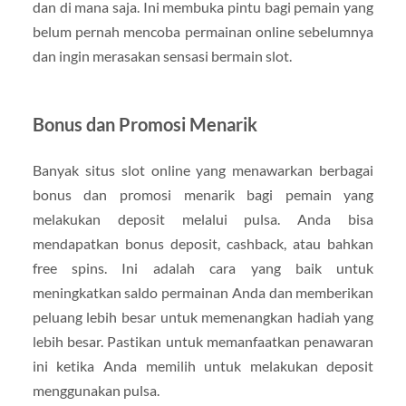
dan di mana saja. Ini membuka pintu bagi pemain yang
belum pernah mencoba permainan online sebelumnya
dan ingin merasakan sensasi bermain slot.
Bonus dan Promosi Menarik
Banyak situs slot online yang menawarkan berbagai
bonus dan promosi menarik bagi pemain yang
melakukan deposit melalui pulsa. Anda bisa
mendapatkan bonus deposit, cashback, atau bahkan
free spins. Ini adalah cara yang baik untuk
meningkatkan saldo permainan Anda dan memberikan
peluang lebih besar untuk memenangkan hadiah yang
lebih besar. Pastikan untuk memanfaatkan penawaran
ini ketika Anda memilih untuk melakukan deposit
menggunakan pulsa.