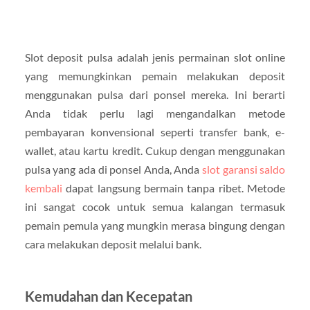
Slot deposit pulsa adalah jenis permainan slot online
yang memungkinkan pemain melakukan deposit
menggunakan pulsa dari ponsel mereka. Ini berarti
Anda tidak perlu lagi mengandalkan metode
pembayaran konvensional seperti transfer bank, e-
wallet, atau kartu kredit. Cukup dengan menggunakan
pulsa yang ada di ponsel Anda, Anda
slot garansi saldo
kembali
dapat langsung bermain tanpa ribet. Metode
ini sangat cocok untuk semua kalangan termasuk
pemain pemula yang mungkin merasa bingung dengan
cara melakukan deposit melalui bank.
Kemudahan dan Kecepatan