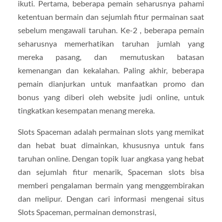
ikuti. Pertama, beberapa pemain seharusnya pahami
ketentuan bermain dan sejumlah fitur permainan saat
sebelum mengawali taruhan. Ke-2 , beberapa pemain
seharusnya memerhatikan taruhan jumlah yang
mereka pasang, dan memutuskan batasan
kemenangan dan kekalahan. Paling akhir, beberapa
pemain dianjurkan untuk manfaatkan promo dan
bonus yang diberi oleh website judi online, untuk
tingkatkan kesempatan menang mereka.
Slots Spaceman adalah permainan slots yang memikat
dan hebat buat dimainkan, khususnya untuk fans
taruhan online. Dengan topik luar angkasa yang hebat
dan sejumlah fitur menarik, Spaceman slots bisa
memberi pengalaman bermain yang menggembirakan
dan melipur. Dengan cari informasi mengenai situs
Slots Spaceman, permainan demonstrasi,