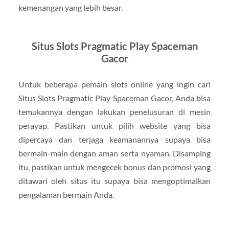
kemenangan yang lebih besar.
Situs Slots Pragmatic Play Spaceman
Gacor
Untuk beberapa pemain slots online yang ingin cari
Situs Slots Pragmatic Play Spaceman Gacor, Anda bisa
temukannya dengan lakukan penelusuran di mesin
perayap. Pastikan untuk pilih website yang bisa
dipercaya dan terjaga keamanannya supaya bisa
bermain-main dengan aman serta nyaman. Disamping
itu, pastikan untuk mengecek bonus dan promosi yang
ditawari oleh situs itu supaya bisa mengoptimalkan
pengalaman bermain Anda.