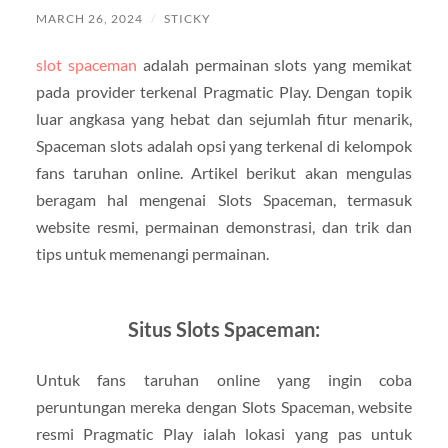
MARCH 26, 2024
/
STICKY
slot spaceman
adalah permainan slots yang memikat
pada provider terkenal Pragmatic Play. Dengan topik
luar angkasa yang hebat dan sejumlah fitur menarik,
Spaceman slots adalah opsi yang terkenal di kelompok
fans taruhan online. Artikel berikut akan mengulas
beragam hal mengenai Slots Spaceman, termasuk
website resmi, permainan demonstrasi, dan trik dan
tips untuk memenangi permainan.
Situs Slots Spaceman:
Untuk fans taruhan online yang ingin coba
peruntungan mereka dengan Slots Spaceman, website
resmi Pragmatic Play ialah lokasi yang pas untuk