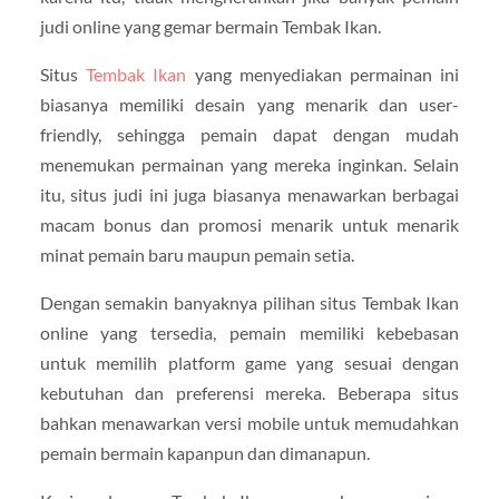
judi online yang gemar bermain Tembak Ikan.
Situs
Tembak Ikan
yang menyediakan permainan ini
biasanya memiliki desain yang menarik dan user-
friendly, sehingga pemain dapat dengan mudah
menemukan permainan yang mereka inginkan. Selain
itu, situs judi ini juga biasanya menawarkan berbagai
macam bonus dan promosi menarik untuk menarik
minat pemain baru maupun pemain setia.
Dengan semakin banyaknya pilihan situs Tembak Ikan
online yang tersedia, pemain memiliki kebebasan
untuk memilih platform game yang sesuai dengan
kebutuhan dan preferensi mereka. Beberapa situs
bahkan menawarkan versi mobile untuk memudahkan
pemain bermain kapanpun dan dimanapun.