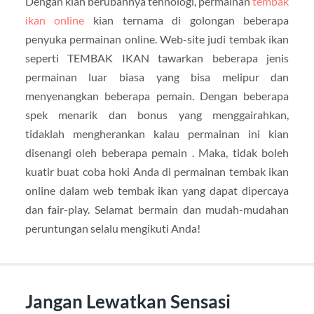
Dengan kian berubahnya tehnologi, permainan
tembak
ikan online
kian ternama di golongan beberapa
penyuka permainan online. Web-site judi tembak ikan
seperti TEMBAK IKAN tawarkan beberapa jenis
permainan luar biasa yang bisa melipur dan
menyenangkan beberapa pemain. Dengan beberapa
spek menarik dan bonus yang menggairahkan,
tidaklah mengherankan kalau permainan ini kian
disenangi oleh beberapa pemain . Maka, tidak boleh
kuatir buat coba hoki Anda di permainan tembak ikan
online dalam web tembak ikan yang dapat dipercaya
dan fair-play. Selamat bermain dan mudah-mudahan
peruntungan selalu mengikuti Anda!
Jangan Lewatkan Sensasi