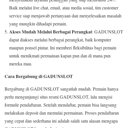
Baik melalui live chat, email, atau media sosial, tim customer
service siap menjawab pertanyaan dan menyelesaikan masalah
yang mungkin dihadapi pemain.
Akses Mudah Melalui Berbagai Perangkat
: GADUNSLOT
dapat diakses melalui berbagai perangkat, baik komputer
maupun ponsel pintar. Ini memberi fleksibilitas bagi pemain
untuk menikmati permainan kapan pun dan di mana pun
mereka mau.
Cara Bergabung di GADUNSLOT
Bergabung di GADUNSLOT sangatlah mudah. Pemain hanya
perlu mengunjungi situs resmi GADUNSLOT, lalu mengisi
formulir pendaftaran. Setelah mendaftar, pemain bisa langsung
melakukan deposit dan memulai permainan. Proses pendaftaran
yang cepat dan sederhana ini adalah salah satu alasan mengapa