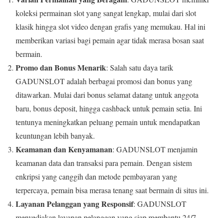
koleksi permainan slot yang sangat lengkap, mulai dari slot
klasik hingga slot video dengan grafis yang memukau. Hal ini
memberikan variasi bagi pemain agar tidak merasa bosan saat
bermain.
Promo dan Bonus Menarik
: Salah satu daya tarik
GADUNSLOT adalah berbagai promosi dan bonus yang
ditawarkan. Mulai dari bonus selamat datang untuk anggota
baru, bonus deposit, hingga cashback untuk pemain setia. Ini
tentunya meningkatkan peluang pemain untuk mendapatkan
keuntungan lebih banyak.
Keamanan dan Kenyamanan
: GADUNSLOT menjamin
keamanan data dan transaksi para pemain. Dengan sistem
enkripsi yang canggih dan metode pembayaran yang
terpercaya, pemain bisa merasa tenang saat bermain di situs ini.
Layanan Pelanggan yang Responsif
: GADUNSLOT
menyediakan layanan pelanggan yang siap membantu 24/7.