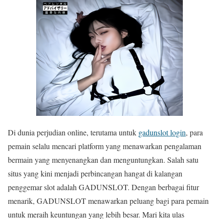
Di dunia perjudian online, terutama untuk
gadunslot login
, para
pemain selalu mencari platform yang menawarkan pengalaman
bermain yang menyenangkan dan menguntungkan. Salah satu
situs yang kini menjadi perbincangan hangat di kalangan
penggemar slot adalah GADUNSLOT. Dengan berbagai fitur
menarik, GADUNSLOT menawarkan peluang bagi para pemain
untuk meraih keuntungan yang lebih besar. Mari kita ulas