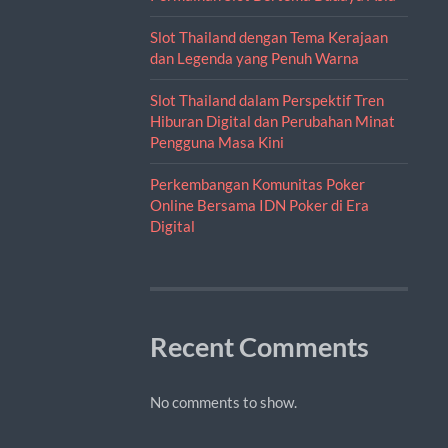
Slot Thailand dengan Tema Kerajaan
dan Legenda yang Penuh Warna
Slot Thailand dalam Perspektif Tren
Hiburan Digital dan Perubahan Minat
Pengguna Masa Kini
Perkembangan Komunitas Poker
Online Bersama IDN Poker di Era
Digital
Recent Comments
No comments to show.