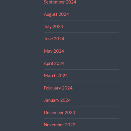
September 2024
August 2024
July 2024
June 2024
May 2024
April 2024
March 2024
February 2024
January 2024
December 2023
November 2023