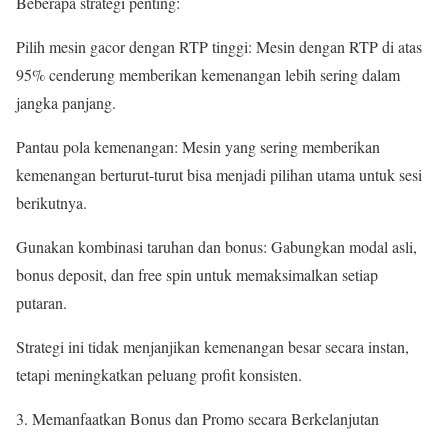
Beberapa strategi penting:
Pilih mesin gacor dengan RTP tinggi: Mesin dengan RTP di atas
95% cenderung memberikan kemenangan lebih sering dalam
jangka panjang.
Pantau pola kemenangan: Mesin yang sering memberikan
kemenangan berturut-turut bisa menjadi pilihan utama untuk sesi
berikutnya.
Gunakan kombinasi taruhan dan bonus: Gabungkan modal asli,
bonus deposit, dan free spin untuk memaksimalkan setiap
putaran.
Strategi ini tidak menjanjikan kemenangan besar secara instan,
tetapi meningkatkan peluang profit konsisten.
3. Memanfaatkan Bonus dan Promo secara Berkelanjutan