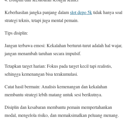
Keberhasilan jangka panjang dalam
slot depo 5k
tidak hanya soal
strategi teknis, tetapi juga mental pemain.
Tips disiplin:
Jangan terbawa emosi: Kekalahan berturut-turut adalah hal wajar,
jangan menambah taruhan secara impulsif.
Tetapkan target harian: Fokus pada target kecil tapi realistis,
sehingga kemenangan bisa terakumulasi.
Catat hasil bermain: Analisis kemenangan dan kekalahan
membantu strategi lebih matang untuk sesi berikutnya.
Disiplin dan kesabaran membantu pemain mempertahankan
modal, mengelola risiko, dan memaksimalkan peluang menang.