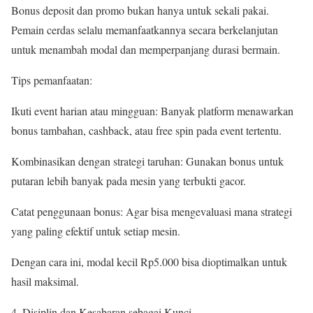
Bonus deposit dan promo bukan hanya untuk sekali pakai.
Pemain cerdas selalu memanfaatkannya secara berkelanjutan
untuk menambah modal dan memperpanjang durasi bermain.
Tips pemanfaatan:
Ikuti event harian atau mingguan: Banyak platform menawarkan
bonus tambahan, cashback, atau free spin pada event tertentu.
Kombinasikan dengan strategi taruhan: Gunakan bonus untuk
putaran lebih banyak pada mesin yang terbukti gacor.
Catat penggunaan bonus: Agar bisa mengevaluasi mana strategi
yang paling efektif untuk setiap mesin.
Dengan cara ini, modal kecil Rp5.000 bisa dioptimalkan untuk
hasil maksimal.
4. Disiplin dan Kesabaran sebagai Kunci