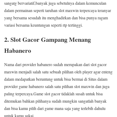
sangatg bervariatif,banyak juga sebetulnya dalam kemunculan
dalam permainan seperti taruhan slot maxwin terpercaya teranyar
yang bersama sesudah itu menghadirkan dan bisa punya ragam
variasi bersama keuntungan seperti rtp tertinggi.
2. Slot Gacor Gampang Menang
Habanero
Nama dari provider habanero sudah merupakan dari slot gacor
maxwin menjadi salah satu sebuah pilihan oleh player agar enteng
dalam medapatkan beruntung untuk bisa bermai di Situs dalam
provider game habanero salah satu pilihan slot maxwin dan juga
paling terpercaya.Game slot gacor tidaklah susah untuk bisa
ditemukan bahkan pilihanya sudah mungkin sangatlah banyak
dan bisa kamu pilih dari game mana saja yang terlebih dahulu
untuk kamu sukai.