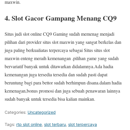
maxwin.
4. Slot Gacor Gampang Menang CQ9
Situs judi slot online CQ9 Gaming sudah memenag menjadi
pilihan dari provider situs slot maxwin yang sangat berkelas dan
juga paling berkualiatas terpercaya sebagai Situs situs slot
maxwin enteng meraih kemenangan .pilihan game yang sudah
bervariatif banyak untuk ditawarkan didalamnya.Ada hadia
kemenangan juga tersedia tersedia dan sudah pasti dapat
beruntung bagi para bettor sudah berhimpun disana.dalam hadia
kemenagan,bonus promosi dan juga sebuah penawaran lainnya
sudah banyak untuk tersedia bisa kalian mainkan.
Categories:
Uncategorized
Tags:
rtp slot online
,
slot terbaru
,
slot terpercaya