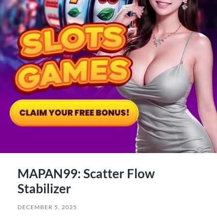
MAPAN99: Scatter Flow
Stabilizer
DECEMBER 5, 2025