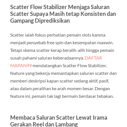
Scatter Flow Stabilizer Menjaga Saluran
Scatter Supaya Masih tetap Konsisten dan
Gampang Diprediksikan
Scatter ialah fokus perhatian pemain slots karena
menjadi penyebab free spin dan kesempatan maxwin.
Tetapi skema scatter kerap beralih-alih hingga pemain
susah pahami saluran keberadaannya.
DAFTAR
MAPAN99
mendatangkan Scatter Flow Stabilizer,
feature yang bekerja memantapkan saluran scatter dan
memberi deskripsi kapan scatter sedang aktif, pasif,
atau dalam peralihan ke arah momen besar. Dengan
feature ini, pemain tak lagi bermain berdasar tebakan.
Membaca Saluran Scatter Lewat Irama
Gerakan Reel dan Lambang