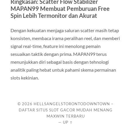
Ringkasan: Scatter Flow Stabilizer
MAPAN99 Membuat Pemburuan Free
Spin Lebih Termonitor dan Akurat
Dengan kekuatan menjaga saluran scatter masih tetap
konsisten, membaca irama peralihan reel, dan memberi
signal real-time, feature ini menolong pemain
sesuaikan taktik dengan prima. MAPAN99 terus
menunjukkan diri sebagai basis dengan tehnologi
analitik paling hebat untuk pahami skema permainan
slots kekinian.
© 2026
HELLSANGELSTORONTODOWNTOWN –
DAFTAR SITUS SLOT GACOR MUDAH MENANG
MAXWIN TERBARU
—
UP ↑