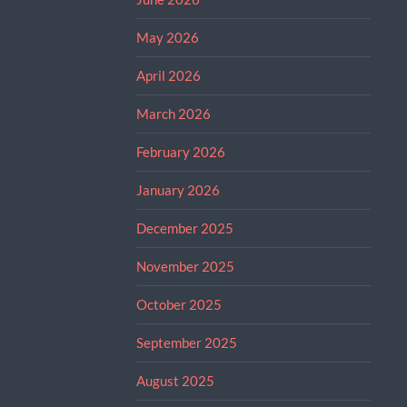
May 2026
April 2026
March 2026
February 2026
January 2026
December 2025
November 2025
October 2025
September 2025
August 2025