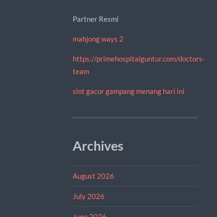
Partner Resmi
mahjong ways 2
https://primehospitalguntur.com/doctors-
team
slot gacor gampang menang hari ini
Archives
August 2026
July 2026
June 2026