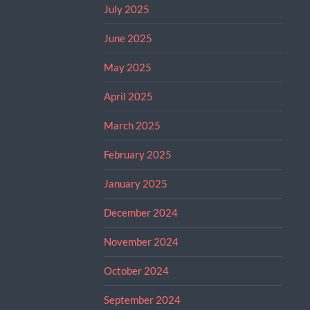
July 2025
June 2025
May 2025
April 2025
March 2025
February 2025
January 2025
December 2024
November 2024
October 2024
September 2024