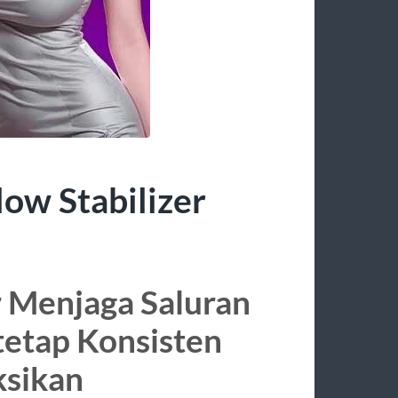
ow Stabilizer
r Menjaga Saluran
tetap Konsisten
ksikan