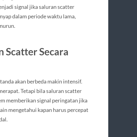
jadi signal jika saluran scatter
enyap dalam periode waktu lama,
nurun.
n Scatter Secara
 tanda akan berbeda makin intensif.
erapat. Tetapi bila saluran scatter
em memberikan signal peringatan jika
in mengetahui kapan harus percepat
al.