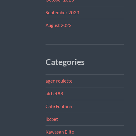
September 2023
August 2023
Categories
agen roulette
airbet88
Cafe Fontana
ibcbet
Kawasan Elite