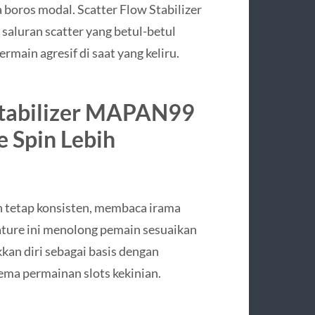
 boros modal. Scatter Flow Stabilizer
saluran scatter yang betul-betul
rmain agresif di saat yang keliru.
Stabilizer MAPAN99
 Spin Lebih
h tetap konsisten, membaca irama
eature ini menolong pemain sesuaikan
an diri sebagai basis dengan
kema permainan slots kekinian.