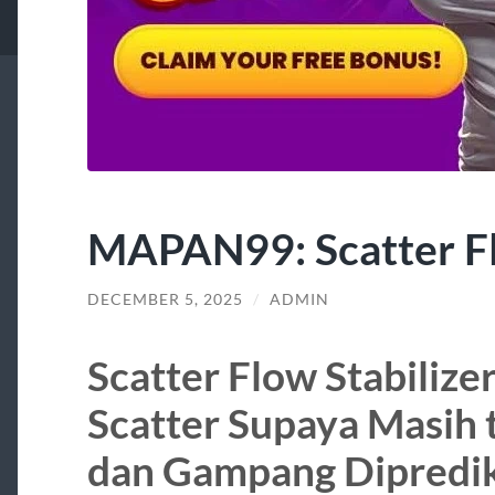
MAPAN99: Scatter Fl
DECEMBER 5, 2025
/
ADMIN
Scatter Flow Stabilize
Scatter Supaya Masih 
dan Gampang Dipredi